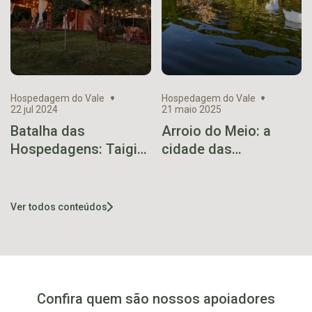
Hospedagem do Vale
Hospedagem do Vale
22 jul 2024
21 maio 2025
Batalha das
Arroio do Meio: a
Hospedagens: Taigi
cidade das
Garden conquista
hospedagens
maior votação na
turísticas
segunda rodada
Ver todos conteúdos
Confira quem são nossos apoiadores