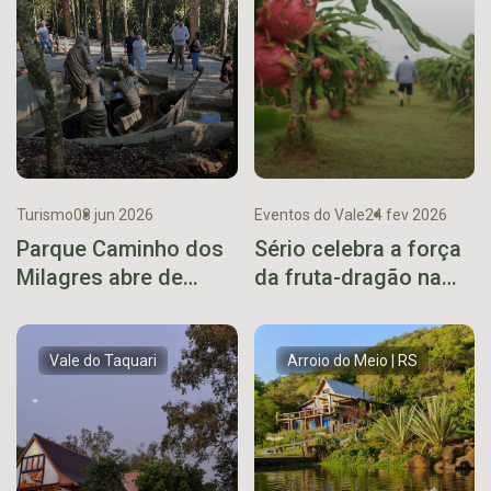
Turismo
08 jun 2026
Eventos do Vale
24 fev 2026
Parque Caminho dos
Sério celebra a força
Milagres abre de
da fruta-dragão na
terça a domingo
Feira da Pitaya 2026
como opção de
turismo religioso em
Vale do Taquari
Arroio do Meio | RS
Encantado