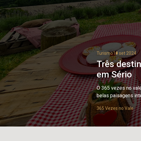
Turismo
10 set 2024
Três desti
em Sério
O 365 vezes no val
belas paisagens int
365 Vezes no Vale