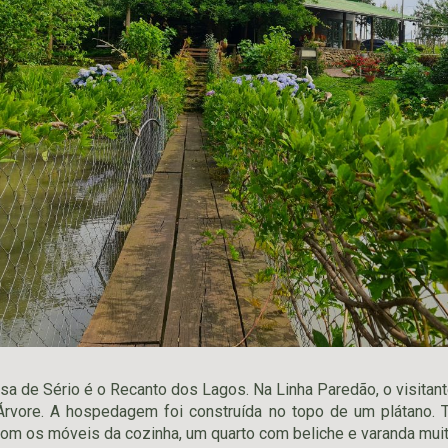
a de Sério é o Recanto dos Lagos. Na Linha Paredão, o visitant
Árvore. A hospedagem foi construída no topo de um plátano. 
om os móveis da cozinha, um quarto com beliche e varanda mui