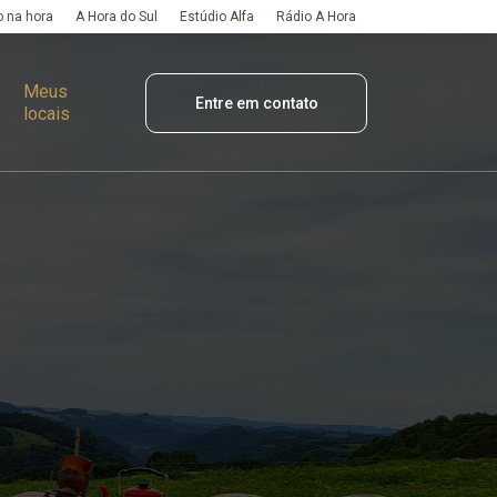
 na hora
A Hora do Sul
Estúdio Alfa
Rádio A Hora
Meus
Entre em contato
locais