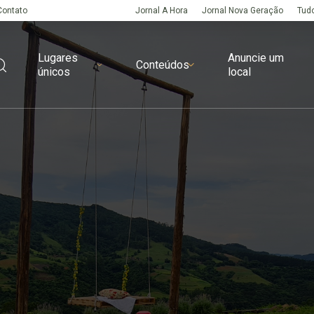
Contato
Jornal A Hora
Jornal Nova Geração
Tudo
Lugares
Anuncie um
Conteúdos
únicos
local