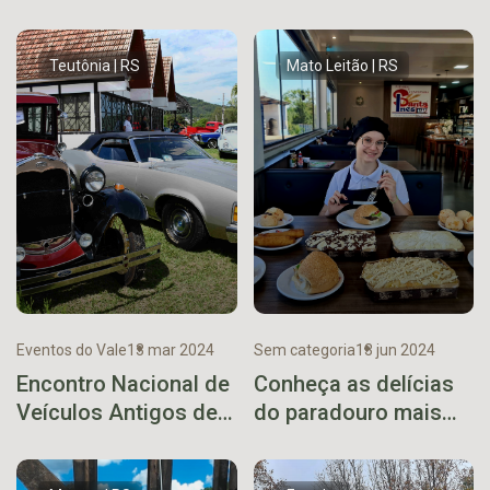
Teutônia | RS
Mato Leitão | RS
Eventos do Vale
13 mar 2024
Sem categoria
13 jun 2024
Encontro Nacional de
Conheça as delícias
Veículos Antigos de
do paradouro mais
Teutônia inicia nesta
completo dos Vales
sexta-feira