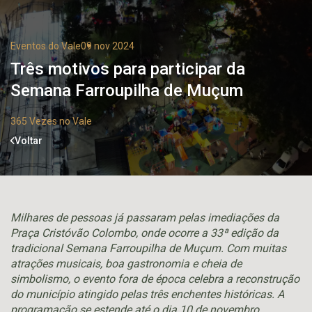
Eventos do Vale
09 nov 2024
Três motivos para participar da
Semana Farroupilha de Muçum
365 Vezes no Vale
Voltar
Milhares de pessoas já passaram pelas imediações da
Praça Cristóvão Colombo, onde ocorre a 33ª edição da
tradicional Semana Farroupilha de Muçum. Com muitas
atrações musicais, boa gastronomia e cheia de
simbolismo, o evento fora de época celebra a reconstrução
do município atingido pelas três enchentes históricas. A
programação se estende até o dia 10 de novembro.