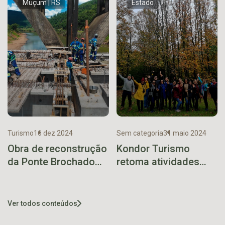
Muçum | RS
Estado
Turismo
16 dez 2024
Sem categoria
31 maio 2024
Obra de reconstrução
Kondor Turismo
da Ponte Brochado
retoma atividades
da Rocha alcança
com viagem ao
80% de conclusão
Parque Witeck e
Aqueduto Candelária
Ver todos conteúdos