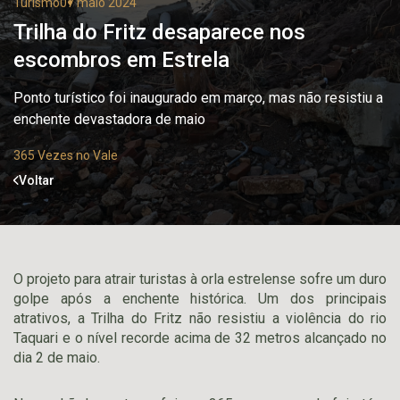
Turismo
07 maio 2024
Trilha do Fritz desaparece nos
escombros em Estrela
Ponto turístico foi inaugurado em março, mas não resistiu a
enchente devastadora de maio
365 Vezes no Vale
Voltar
O projeto para atrair turistas à orla estrelense sofre um duro
golpe após a enchente histórica. Um dos principais
atrativos, a Trilha do Fritz não resistiu a violência do rio
Taquari e o nível recorde acima de 32 metros alcançado no
dia 2 de maio.