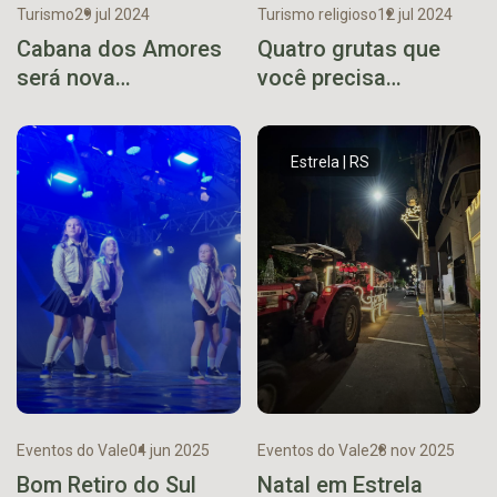
Turismo
29 jul 2024
Turismo religioso
12 jul 2024
Cabana dos Amores
Quatro grutas que
será nova
você precisa
hospedagem de
conhecer no Vale
Teutônia
Estrela | RS
Eventos do Vale
04 jun 2025
Eventos do Vale
28 nov 2025
Bom Retiro do Sul
Natal em Estrela