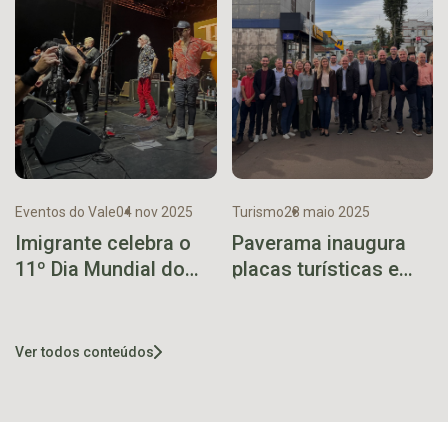
Eventos do Vale
04 nov 2025
Turismo
28 maio 2025
Imigrante celebra o
Paverama inaugura
11º Dia Mundial do
placas turísticas e
Rock com três dias
celebra avanço no
de música, cultura e
fortalecimento do
solidariedade
turismo regional
Ver todos conteúdos