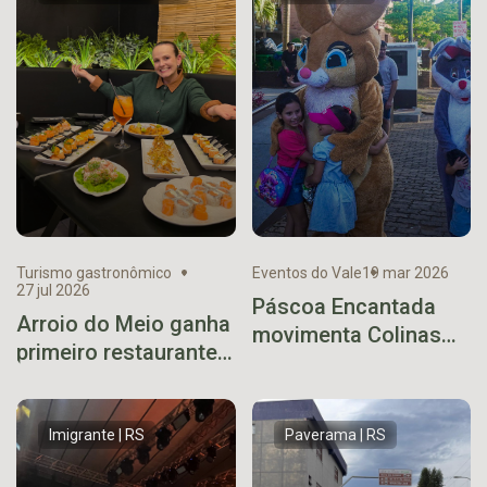
Turismo gastronômico
Eventos do Vale
19 mar 2026
27 jul 2026
Páscoa Encantada
Arroio do Meio ganha
movimenta Colinas
primeiro restaurante
em final de semana
especializado em
que celebra os 34
sushi
anos de emancipação
Imigrante | RS
Paverama | RS