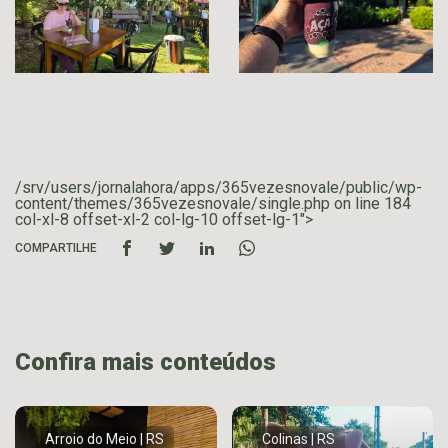
/srv/users/jornalahora/apps/365vezesnovale/public/wp-
content/themes/365vezesnovale/single.php on line
184
col-xl-8 offset-xl-2 col-lg-10 offset-lg-1">
COMPARTILHE
Confira mais conteúdos
Arroio do Meio | RS
Colinas | RS