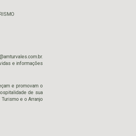
TURISMO
o@amturvales.com.br
.
vidas e informações
heçam e promovam o
ospitalidade de sua
 Turismo e o Arranjo