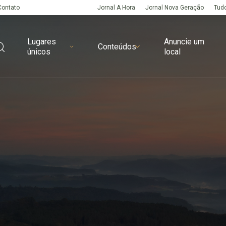
Contato
Jornal A Hora
Jornal Nova Geração
Tudo
Lugares
Anuncie um
Conteúdos
únicos
local