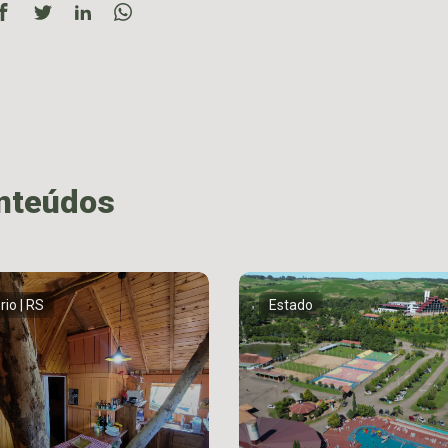
onteúdos
rio | RS
Estado