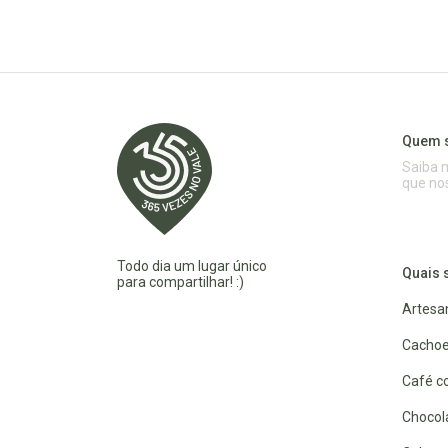
Quem 
Saiba 
que no
Todo dia um lugar único
Quais 
para compartilhar! :)
Artesa
Cachoe
Café co
Chocola