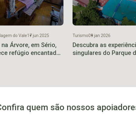
agem do Vale
17 jun 2025
Turismo
09 jan 2026
 na Árvore, em Sério,
Descubra as experiênc
ece refúgio encantador
singulares do Parque 
eio à natureza
Tuias
Confira quem são nossos apoiadore