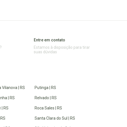
Entre em contato
?
Estamos à disposição para tirar
suas dúvidas
 Vilanova | RS
Putinga | RS
inha | RS
Relvado | RS
 | RS
Roca Sales | RS
| RS
Santa Clara do Sul | RS