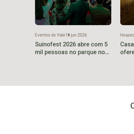
Eventos do Vale
10 jun 2026
Hosped
Suinofest 2026 abre com 5
Casa
mil pessoas no parque no
ofer
primeiro final de semana
em m