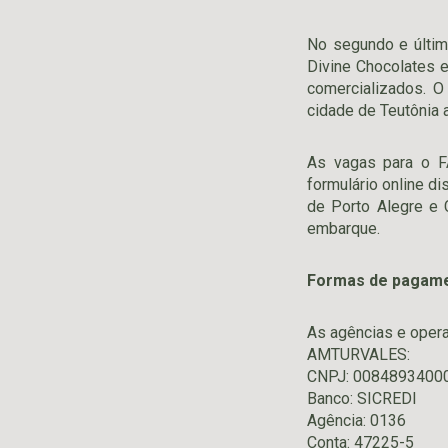
No segundo e últim
Divine Chocolates 
comercializados. O
cidade de Teutônia 
As vagas para o F
formulário online di
de Porto Alegre e 
embarque.
Formas de
p
agam
As agências e opera
AMTURVALES:
CNPJ: 0084893400
Banco: SICREDI
Agência: 0136
Conta: 47225-5