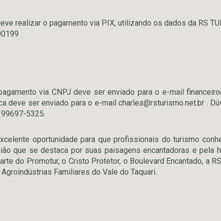
deve realizar o pagamento via PIX, utilizando os dados da RS 
00199
pagamento via CNPJ deve ser enviado para o e-mail
financeir
ca deve ser enviado para o e-mail
charles@rsturismo.net.br
. Dú
 99697-5325.
celente oportunidade para que profissionais do turismo con
egião que se destaca por suas paisagens encantadoras e pela h
rte do Promotur, o Cristo Protetor, o Boulevard Encantado, a RS
 Agroindústrias Familiares do Vale do Taquari.