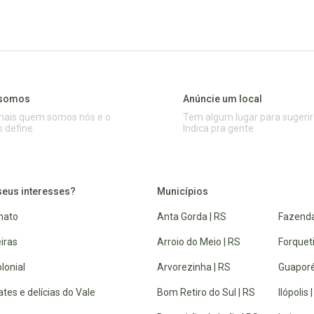
somos
Anúncie um local
mais quem somos nós e o
Tem algum lugar para sugerir
s define
Indica pra gente
seus interesses?
Municípios
nato
Anta Gorda | RS
Fazenda
iras
Arroio do Meio | RS
Forquet
lonial
Arvorezinha | RS
Guaporé
tes e delícias do Vale
Bom Retiro do Sul | RS
Ilópolis 