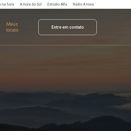
 na hora
A Hora do Sul
Estúdio Alfa
Rádio A Hora
Meus
Entre em contato
locais