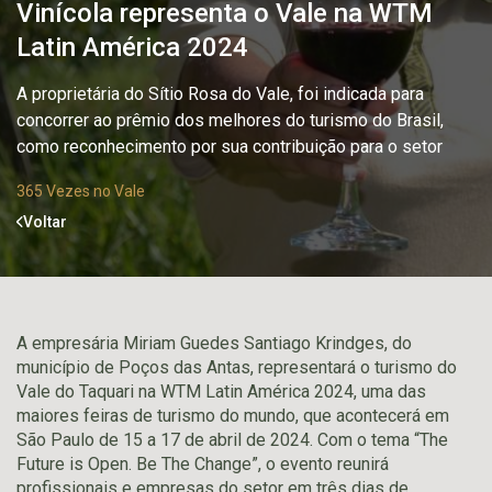
Vinícola representa o Vale na WTM
Latin América 2024
A proprietária do Sítio Rosa do Vale, foi indicada para
concorrer ao prêmio dos melhores do turismo do Brasil,
como reconhecimento por sua contribuição para o setor
365 Vezes no Vale
Voltar
A empresária Miriam Guedes Santiago Krindges, do
município de Poços das Antas, representará o turismo do
Vale do Taquari na WTM Latin América 2024, uma das
maiores feiras de turismo do mundo, que acontecerá em
São Paulo de 15 a 17 de abril de 2024. Com o tema “The
Future is Open. Be The Change”, o evento reunirá
profissionais e empresas do setor em três dias de