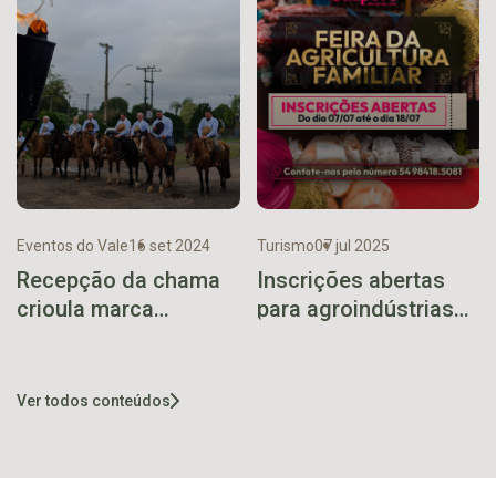
Eventos do Vale
16 set 2024
Turismo
07 jul 2025
Recepção da chama
Inscrições abertas
crioula marca
para agroindústrias
abertura da Semana
familiares na Mostra
Farroupilha de Bom
Guaporé 2025
Retiro do Sul
Ver todos conteúdos