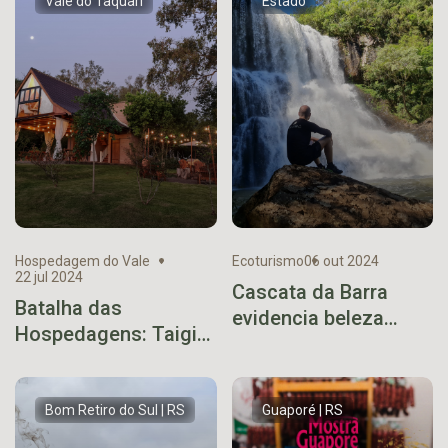
Vale do Taquari
Estado
Hospedagem do Vale
Ecoturismo
06 out 2024
22 jul 2024
Cascata da Barra
Batalha das
evidencia beleza
Hospedagens: Taigi
natural de Vista
Garden conquista
Alegre da Prata
maior votação na
segunda rodada
Bom Retiro do Sul | RS
Guaporé | RS