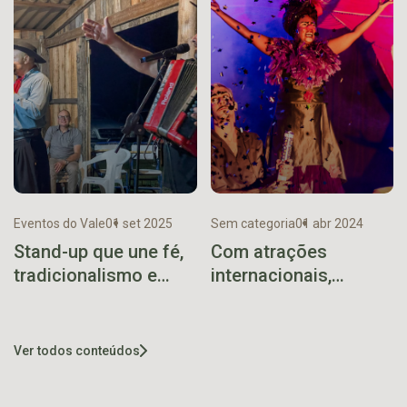
Eventos do Vale
01 set 2025
Sem categoria
01 abr 2024
Stand-up que une fé,
Com atrações
tradicionalismo e
internacionais,
humor chega a
Lajeado recebe o
Teutônia em
Sesc Circo em abril
setembro
Ver todos conteúdos