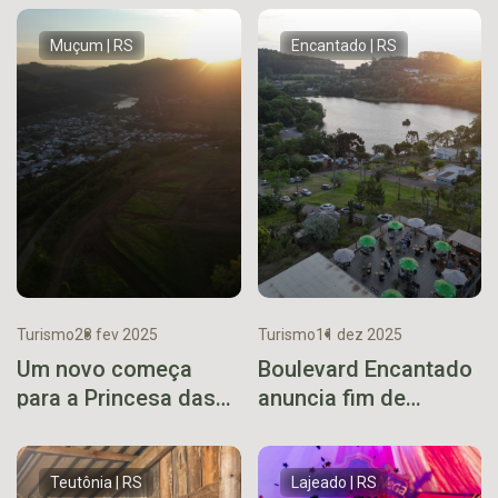
Muçum | RS
Encantado | RS
Turismo
28 fev 2025
Turismo
11 dez 2025
Um novo começa
Boulevard Encantado
para a Princesa das
anuncia fim de
Pontes
semana com
atrações natalinas e
show de rock
Teutônia | RS
Lajeado | RS