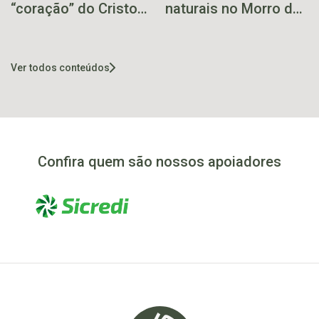
“coração” do Cristo
naturais no Morro do
Protetor de
Paraglider
Encantado começa a
operar em julho
Ver todos conteúdos
Confira quem são nossos apoiadores