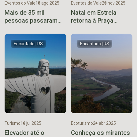
Eventos do Vale
18 ago 2025
Eventos do Vale
28 nov 2025
Mais de 35 mil
Natal em Estrela
pessoas passaram
retorna à Praça
pela 21ª Mostra
Central com abertura
Guaporé –
nesta sexta-feira
Expocultural 2025
Encantado | RS
Encantado | RS
Turismo
16 jul 2025
Ecoturismo
24 abr 2025
Elevador até o
Conheça os mirantes