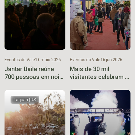
Eventos do Vale
11 maio 2026
Eventos do Vale
15 jun 2026
Jantar Baile reúne
Mais de 30 mil
700 pessoas em noite
visitantes celebram a
de homenagens e
maior Expofeira da
celebração dos 38
história
anos de Relvado
Taquari | RS