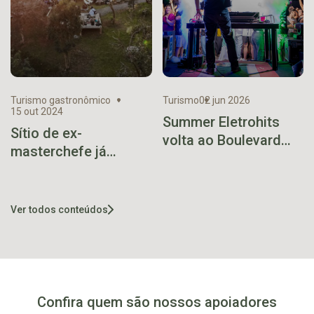
Turismo gastronômico
Turismo
02 jun 2026
15 out 2024
Summer Eletrohits
Sítio de ex-
volta ao Boulevard
masterchefe já
Encantado em edição
atendeu mais de 12
imersiva 360°
mil clientes em
Taquari
Ver todos conteúdos
Confira quem são nossos apoiadores