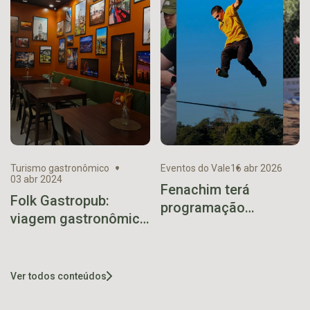
Turismo gastronômico
Eventos do Vale
16 abr 2026
03 abr 2024
Fenachim terá
Folk Gastropub:
programação
viagem gastronômica
esportiva com mais
sem sair do Vale do
de 30 modalidades
Taquari
Ver todos conteúdos