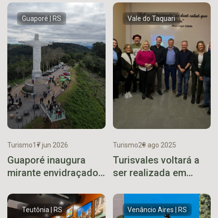
Guaporé | RS
Vale do Taquari
Turismo
17 jun 2026
Turismo
29 ago 2025
Guaporé inaugura
Turisvales voltará a
mirante envidraçado
ser realizada em
no Cristo Redentor
agosto de 2026
Teutônia | RS
Venâncio Aires | RS