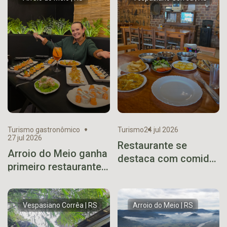
com sucesso de
público e vendas
Turismo gastronômico
Turismo
24 jul 2026
27 jul 2026
Restaurante se
Arroio do Meio ganha
destaca com comida
primeiro restaurante
caseira no caminho
especializado em
do Viaduto 13
sushi
Vespasiano Corrêa | RS
Arroio do Meio | RS