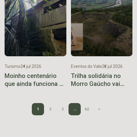
Turismo
24 jul 2026
Eventos do Vale
22 jul 2026
Moinho centenário
Trilha solidária no
que ainda funciona se
Morro Gaúcho vai
torna ponto turístico
arrecadar recursos
em Vespasiano
para campanha de
Corrêa
Léo
1
2
3
…
62