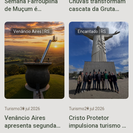
Semana Farroupilha
Chuvas transformam
de Muçum é
cascata da Gruta
cancelada após
Nossa Senhora de
decisão conjunta
Lourdes em
priorizar as
espetáculo da
Venâncio Aires | RS
Encantado | RS
demandas do
natureza
município
Turismo
30 jul 2026
Turismo
29 jul 2026
Venâncio Aires
Cristo Protetor
apresenta segunda
impulsiona turismo e