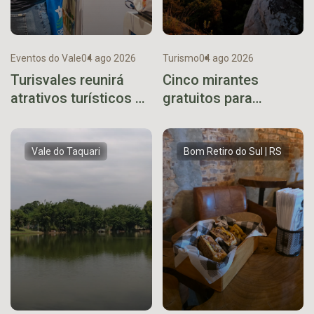
Eventos do Vale
04 ago 2026
Turismo
04 ago 2026
Turisvales reunirá
Cinco mirantes
atrativos turísticos de
gratuitos para
diferentes regiões do
descobrir no Vale do
Rio Grande do Sul
Taquari
Vale do Taquari
Bom Retiro do Sul | RS