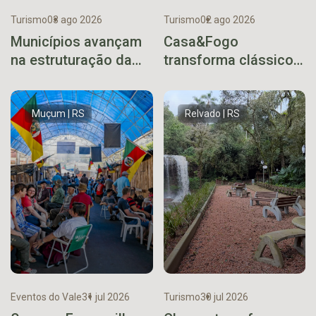
Turismo
03 ago 2026
Turismo
02 ago 2026
Municípios avançam
Casa&Fogo
na estruturação da
transforma clássico
Rota dos Açores em
uruguaio em xis
reunião técnica
gaúcho
Muçum | RS
Relvado | RS
Eventos do Vale
31 jul 2026
Turismo
30 jul 2026