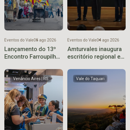
Eventos do Vale
05 ago 2026
Eventos do Vale
04 ago 2026
Lançamento do 13º
Amturvales inaugura
Encontro Farroupilha
escritório regional em
de Encantado ocorre
Arvorezinha
neste sábado
Venâncio Aires | RS
Vale do Taquari