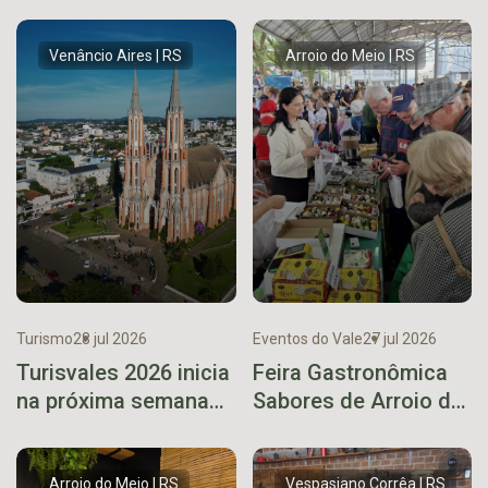
rota turística e aposta
desenvolvimento
em complexo da
regional, destaca
maior cuia de
ministro
Venâncio Aires | RS
Arroio do Meio | RS
chimarrão do Brasil
Turismo
28 jul 2026
Eventos do Vale
27 jul 2026
Turisvales 2026 inicia
Feira Gastronômica
na próxima semana
Sabores de Arroio do
com feira de
Meio supera
negócios e seminário
expectativas e
para o trade turístico
encerra 7ª edição
Arroio do Meio | RS
Vespasiano Corrêa | RS