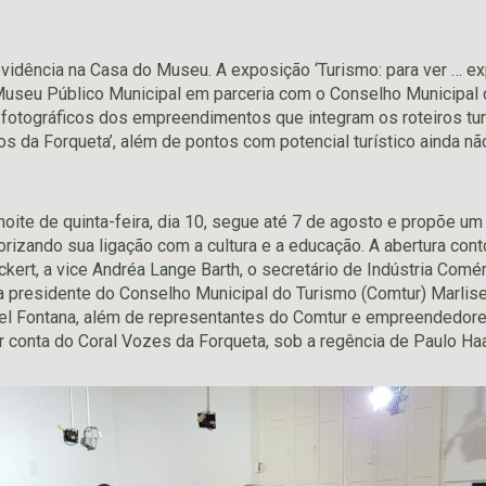
vidência na Casa do Museu. A exposição ‘Turismo: para ver … exp
Museu Público Municipal em parceria com o Conselho Municipal 
 fotográficos dos empreendimentos que integram os roteiros turí
os da Forqueta’, além de pontos com potencial turístico ainda nã
noite de quinta-feira, dia 10, segue até 7 de agosto e propõe um
lorizando sua ligação com a cultura e a educação. A abertura co
ckert, a vice Andréa Lange Barth, o secretário de Indústria Comé
a presidente do Conselho Municipal do Turismo (Comtur) Marlise
el Fontana, além de representantes do Comtur e empreendedores
r conta do Coral Vozes da Forqueta, sob a regência de Paulo Ha