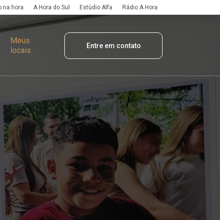
 na hora
A Hora do Sul
Estúdio Alfa
Rádio A Hora
Meus
Entre em contato
locais