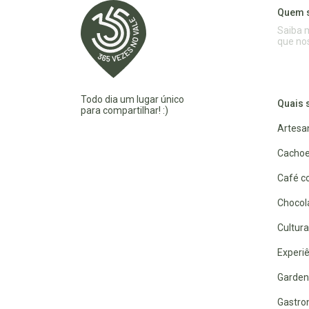
Quem 
Saiba 
que no
Todo dia um lugar único
Quais 
para compartilhar! :)
Artesa
Cachoe
Café co
Chocola
Cultura
Experiê
Garden
Gastro