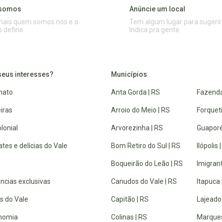
somos
Anúncie um local
mais quem somos nós e o
Tem algum lugar para sugerir
s define
Indica pra gente
seus interesses?
Municípios
nato
Anta Gorda | RS
Fazenda
iras
Arroio do Meio | RS
Forquet
lonial
Arvorezinha | RS
Guaporé
tes e delícias do Vale
Bom Retiro do Sul | RS
Ilópolis 
Boqueirão do Leão | RS
Imigrant
ncias exclusivas
Canudos do Vale | RS
Itapuca 
s do Vale
Capitão | RS
Lajeado
nomia
Colinas | RS
Marques