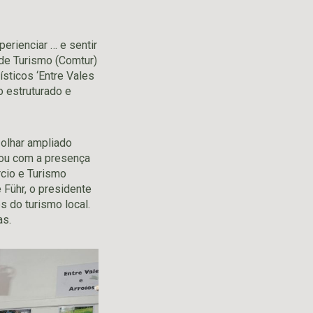
erienciar … e sentir
de Turismo (Comtur)
sticos ‘Entre Vales
o estruturado e
 olhar ampliado
ntou com a presença
rcio e Turismo
 Führ, o presidente
 do turismo local.
as.