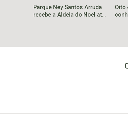
Parque Ney Santos Arruda
Oito
recebe a Aldeia do Noel até
conh
23 de dezembro
Prot