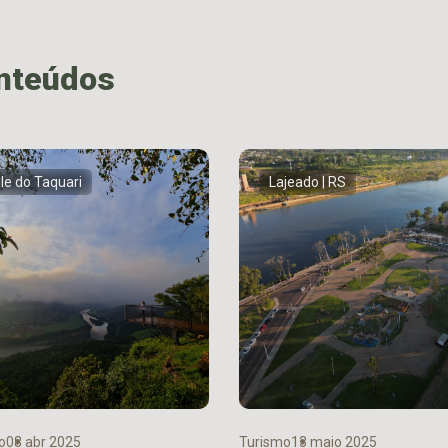
onteúdos
le do Taquari
Lajeado | RS
o
08 abr 2025
Turismo
13 maio 2025