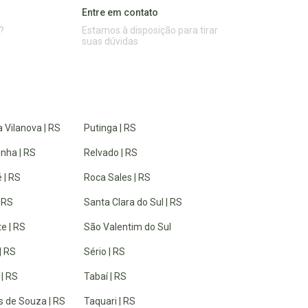
Entre em contato
?
Estamos à disposição para tirar
suas dúvidas
 Vilanova | RS
Putinga | RS
inha | RS
Relvado | RS
 | RS
Roca Sales | RS
| RS
Santa Clara do Sul | RS
e | RS
São Valentim do Sul
| RS
Sério | RS
 | RS
Tabaí | RS
 de Souza | RS
Taquari | RS