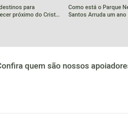
 destinos para
Como está o Parque N
ecer próximo do Cristo
Santos Arruda um ano
etor de Encantado
a enchente
Confira quem são nossos apoiadore