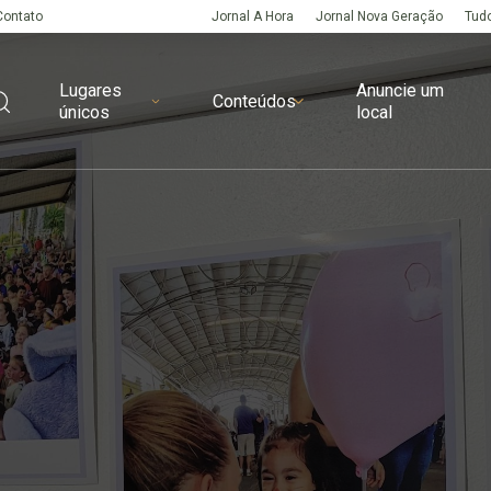
Contato
Jornal A Hora
Jornal Nova Geração
Tudo
Lugares
Anuncie um
Conteúdos
únicos
local