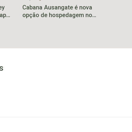
ey
Cabana Ausangate é nova
 após
opção de hospedagem no
Vale do Taquari
s