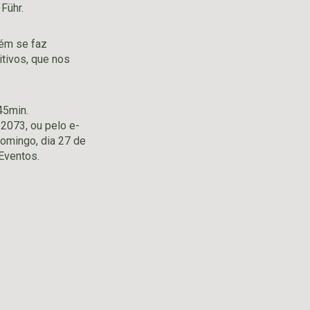
Führ.
bém se faz
itivos, que nos
45min.
2073, ou pelo e-
omingo, dia 27 de
 Eventos.