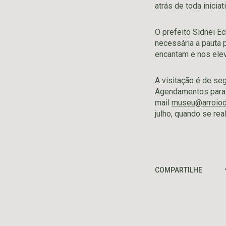
atrás de toda inicia
O prefeito Sidnei E
necessária a pauta p
encantam e nos elev
A visitação é de se
Agendamentos para g
mail
museu@arroiod
julho, quando se re
COMPARTILHE