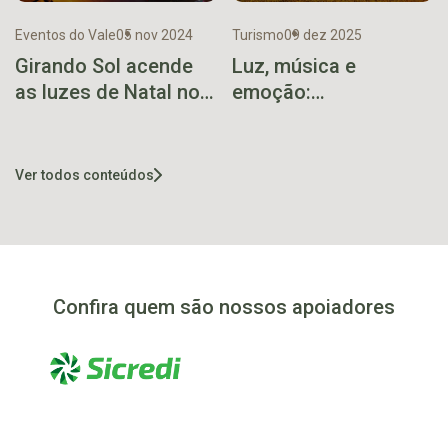
Eventos do Vale
05 nov 2024
Turismo
09 dez 2025
Girando Sol acende
Luz, música e
as luzes de Natal no
emoção:
dia 23 de novembro
Weihnachtslicht 2025
convida a viver o
Natal em Arroio do
Ver todos conteúdos
Meio
Confira quem são nossos apoiadores