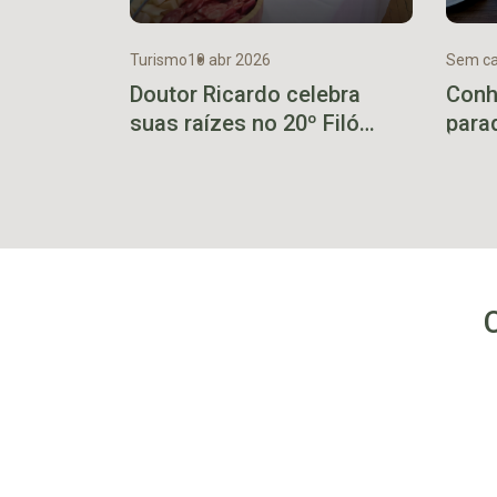
Turismo
10 abr 2026
Sem ca
Doutor Ricardo celebra
Conh
suas raízes no 20º Filó
para
Italiano, um dos maiores
dos 
símbolos da cultura local