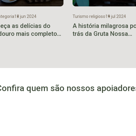
tegoria
13 jun 2024
Turismo religioso
19 jul 2024
eça as delícias do
A história milagrosa p
douro mais completo
trás da Gruta Nossa
Vales
Senhora Aparecida de
Ilópolis
Confira quem são nossos apoiadore