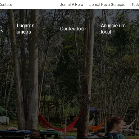
Contato
Jornal A Hora
Jornal Nova Geração
Tudo
Lugares
Anuncie um
Conteúdos
únicos
local