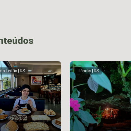
onteúdos
to Leitão | RS
Ilópolis | RS