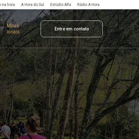
 na hora
A Hora do Sul
Estúdio Alfa
Rádio A Hora
Meus
Entre em contato
locais