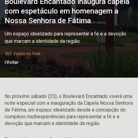
Boulevard Encantado inaugura capela
com espetáculo em homenagem a
Nossa Senhora de Fátima
Um espaço idealizado para representar a fé e a devoção
que marcam a identidade da região
365 Vezes no Vale
Voltar
No próximo sábado (25), o Boulevard Encantado viverá uma
noite especial com a inauguração da Capela Nossa Senhora
de Fátima, um espaço idealizado desde a concepção do
complexo multiexperiências para representar a fé e a
devoção que marcam a identidade da região.