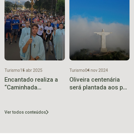
Turismo
15 abr 2025
Turismo
04 nov 2024
Encantado realiza a
Oliveira centenária
“Caminhada
será plantada aos pés
Penitencial” e “Via
do Cristo Protetor
Sacra” rumo ao Cristo
Protetor
Ver todos conteúdos