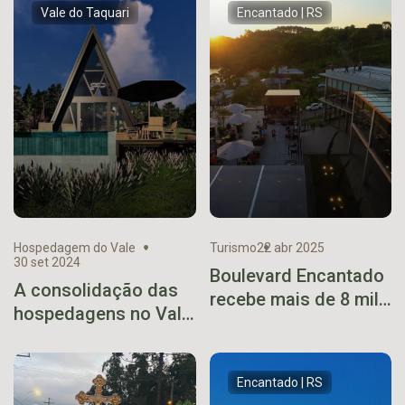
Vale do Taquari
Encantado | RS
Hospedagem do Vale
Turismo
22 abr 2025
30 set 2024
Boulevard Encantado
A consolidação das
recebe mais de 8 mil
hospedagens no Vale
visitantes no feriado
do Taquari
prolongado de
Páscoa
Encantado | RS