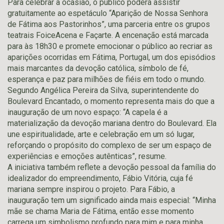
Para celebrar a ocasião, o público poderá assistir
gratuitamente ao espetáculo “Aparição de Nossa Senhora
de Fátima aos Pastorinhos”, uma parceria entre os grupos
teatrais FoiceAcena e Façarte. A encenação está marcada
para às 18h30 e promete emocionar o público ao recriar as
aparições ocorridas em Fátima, Portugal, um dos episódios
mais marcantes da devoção católica, símbolo de fé,
esperança e paz para milhões de fiéis em todo o mundo.
Segundo Angélica Pereira da Silva, superintendente do
Boulevard Encantado, o momento representa mais do que a
inauguração de um novo espaço: “A capela é a
materialização da devoção mariana dentro do Boulevard. Ela
une espiritualidade, arte e celebração em um só lugar,
reforçando o propósito do complexo de ser um espaço de
experiências e emoções autênticas”, resume.
A iniciativa também reflete a devoção pessoal da família do
idealizador do empreendimento, Fábio Vitória, cuja fé
mariana sempre inspirou o projeto. Para Fábio, a
inauguração tem um significado ainda mais especial: “Minha
mãe se chama Maria de Fátima, então esse momento
carrega um simbolismo profundo para mim e para minha