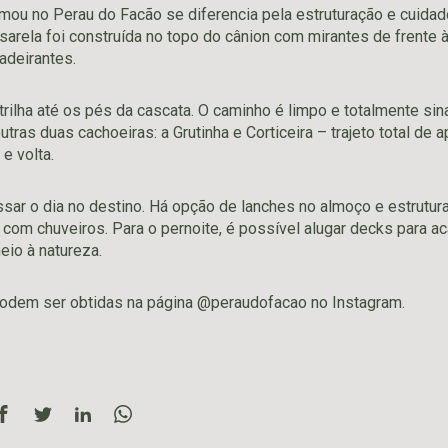
mou no Perau do Facão se diferencia pela estruturação e cuida
arela foi construída no topo do cânion com mirantes de frente 
adeirantes.
ilha até os pés da cascata. O caminho é limpo e totalmente sina
tras duas cachoeiras: a Grutinha e Corticeira – trajeto total d
 e volta.
ssar o dia no destino. Há opção de lanches no almoço e estrutur
 com chuveiros. Para o pernoite, é possível alugar decks para 
eio à natureza.
odem ser obtidas na página @peraudofacao no Instagram.