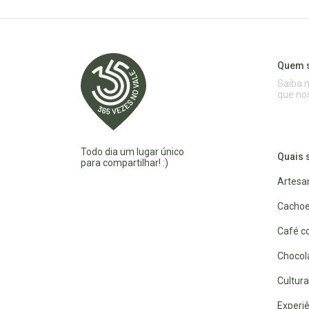
Quem 
Saiba 
que no
Todo dia um lugar único
Quais 
para compartilhar! :)
Artesa
Cachoe
Café co
Chocola
Cultura
Experiê