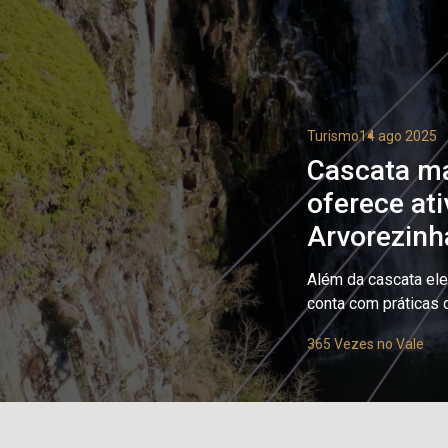
Turismo
14 ago 2025
Cascata ma
oferece at
Arvorezinh
Além da cascata ele
conta com práticas 
365 Vezes no Vale