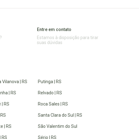
Entre em contato
?
Estamos à disposição para tirar
suas dúvidas
 Vilanova | RS
Putinga | RS
inha | RS
Relvado | RS
 | RS
Roca Sales | RS
| RS
Santa Clara do Sul | RS
e | RS
São Valentim do Sul
| RS
Sério | RS