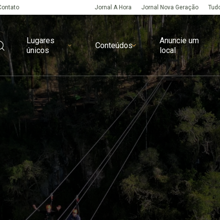
Contato
Jornal A Hora
Jornal Nova Geração
Tudo
Lugares
Anuncie um
Conteúdos
únicos
local