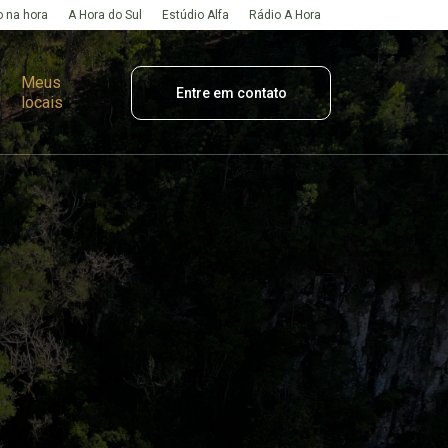
 na hora
A Hora do Sul
Estúdio Alfa
Rádio A Hora
Meus
Entre em contato
locais