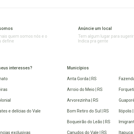
somos
Anúncie um local
mais quem somos nós e o
Tem algum lugar para sugerir
s define
Indica pra gente
seus interesses?
Municípios
nato
Anta Gorda | RS
Fazenda
iras
Arroio do Meio | RS
Forquet
lonial
Arvorezinha | RS
Guaporé
tes e delícias do Vale
Bom Retiro do Sul | RS
Ilópolis 
Boqueirão do Leão | RS
Imigrant
ncias exclusivas
Canudos do Vale | RS
Itapuca 