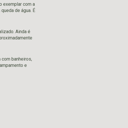
do exemplar com a
à queda de água. É
lizado. Ainda é
e aproximadamente
a com banheiros,
acampamento e