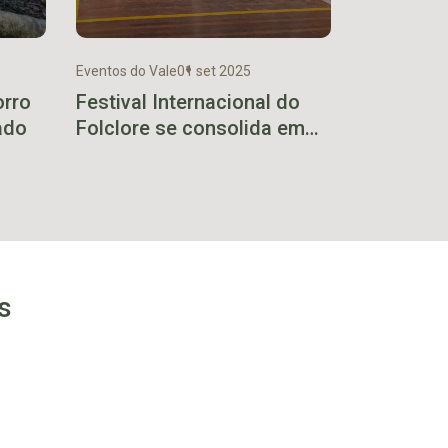
Eventos do Vale
01 set 2025
orro
Festival Internacional do
ado
Folclore se consolida em
Imigrante. Segunda edição
será em 2026
s