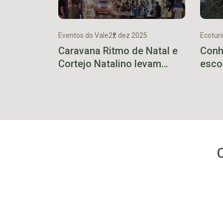
Eventos do Vale
22 dez 2025
Ecotur
Caravana Ritmo de Natal e
Conh
Cortejo Natalino levam
esco
festivo clima, doces e
Pais
brindes a bairros de Estrela