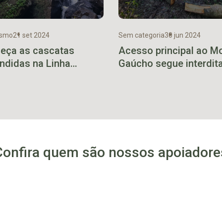
ismo
21 set 2024
Sem categoria
30 jun 2024
eça as cascatas
Acesso principal ao M
ndidas na Linha
Gaúcho segue interdit
sandu
Confira quem são nossos apoiadore