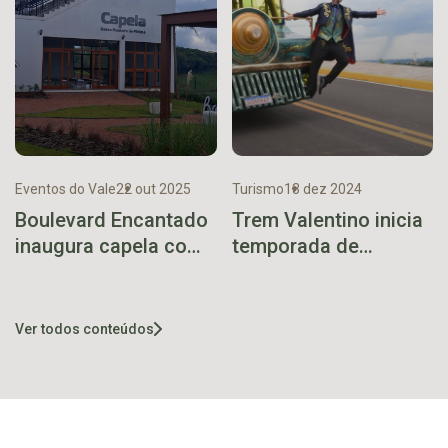
Eventos do Vale
22 out 2025
Turismo
13 dez 2024
Boulevard Encantado
Trem Valentino inicia
inaugura capela com
temporada de
espetáculo em
passeios no sábado
homenagem a Nossa
Senhora de Fátima
Ver todos conteúdos