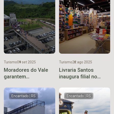
Turismo
09 set 2025
Turismo
22 ago 2025
Moradores do Vale
Livraria Santos
garantem
inaugura filial no
estacionamento
Boulevard
gratuito no Boulevard
Encantado
Encantado | RS
Encantado | RS