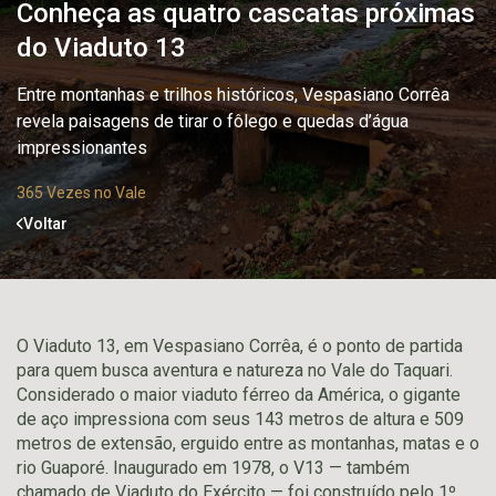
Conheça as quatro cascatas próximas
do Viaduto 13
Entre montanhas e trilhos históricos, Vespasiano Corrêa
revela paisagens de tirar o fôlego e quedas d’água
impressionantes
365 Vezes no Vale
Voltar
O Viaduto 13, em Vespasiano Corrêa, é o ponto de partida
para quem busca aventura e natureza no Vale do Taquari.
Considerado o maior viaduto férreo da América, o gigante
de aço impressiona com seus 143 metros de altura e 509
metros de extensão, erguido entre as montanhas, matas e o
rio Guaporé. Inaugurado em 1978, o V13 — também
chamado de Viaduto do Exército — foi construído pelo 1º