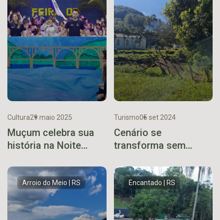
Cultura
29 maio 2025
Turismo
05 set 2024
Muçum celebra sua
Cenário se
história na Noite
transforma sem
Cultural
pinguela em Poço das
Antas
Arroio do Meio | RS
Encantado | RS