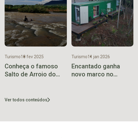
Turismo
10 fev 2025
Turismo
11 jan 2026
Conheça o famoso
Encantado ganha
Salto de Arroio do
novo marco no
Meio
turismo religioso:
Parque “Caminho dos
Milagres”
Ver todos conteúdos