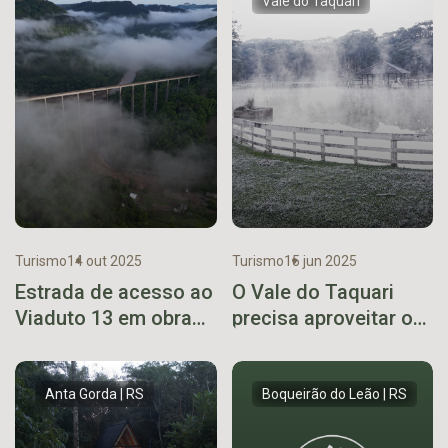
Vale do Taquari
Turismo
14 out 2025
Turismo
15 jun 2025
Estrada de acesso ao
O Vale do Taquari
Viaduto 13 em obras.
precisa aproveitar o
Veja rota alternativa
inverno para o
turismo
Anta Gorda | RS
Boqueirão do Leão | RS