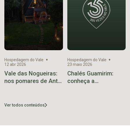
Hospedagem do Vale
Hospedagem do Vale
12 abr 2026
23 maio 2026
Vale das Nogueiras:
Chalés Guamirim:
nos pomares de Anta
conheça a
Gorda, surge a nova
hospedagem que
hospedagem da
encanta em
região
Boqueirão do Leão
Ver todos conteúdos