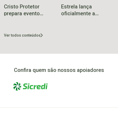
Cristo Protetor
Estrela lança
prepara evento
oficialmente a
especial de Corpus
MaiFest 2025 com
Christi com tapetes
presença de
de fé ao redor da
autoridades e
Ver todos conteúdos
estátua
lideranças locais
Confira quem são nossos apoiadores