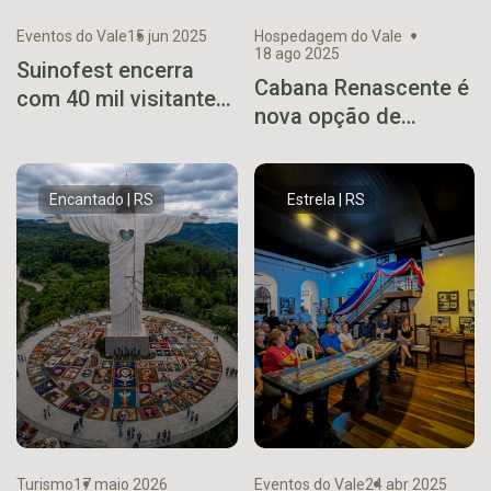
Eventos do Vale
15 jun 2025
Hospedagem do Vale
18 ago 2025
Suinofest encerra
Cabana Renascente é
com 40 mil visitantes
nova opção de
e mais de 9 mil
hospedagem turística
acessos ao Salão
em Venâncio Aires
Gastronômico
Encantado | RS
Estrela | RS
Turismo
17 maio 2026
Eventos do Vale
24 abr 2025