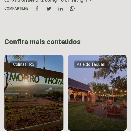
col-xl-8 offset-xl-2 col-lg-10 offset-lg-1">
COMPARTILHE
Confira mais conteúdos
Colinas | RS
Vale do Taquari