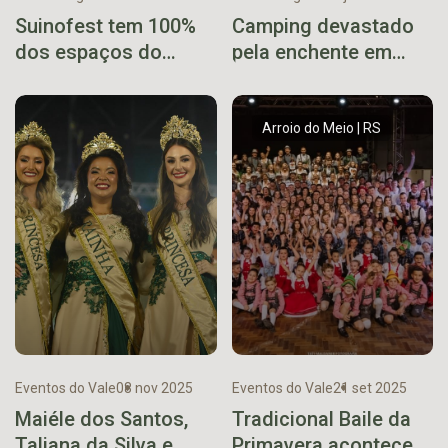
Suinofest tem 100%
Camping devastado
dos espaços do
pela enchente em
Festival de Compras
Marques de Souza
vendidos
faz campanha para
reconstrução
Arroio do Meio | RS
Eventos do Vale
08 nov 2025
Eventos do Vale
21 set 2025
Maiéle dos Santos,
Tradicional Baile da
Taliana da Silva e
Primavera acontece