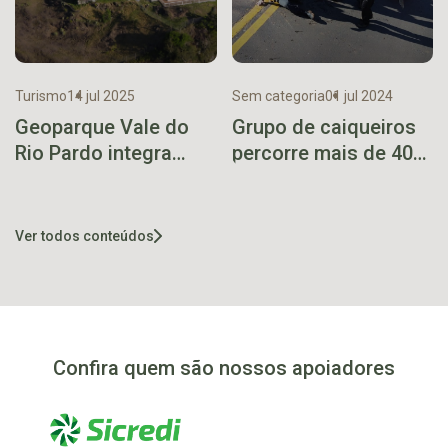
Turismo
14 jul 2025
Sem categoria
01 jul 2024
Geoparque Vale do
Grupo de caiqueiros
Rio Pardo integra
percorre mais de 40
plano de projeção
quilômetros no rio
internacional
Taquari
Ver todos conteúdos
Confira quem são nossos apoiadores