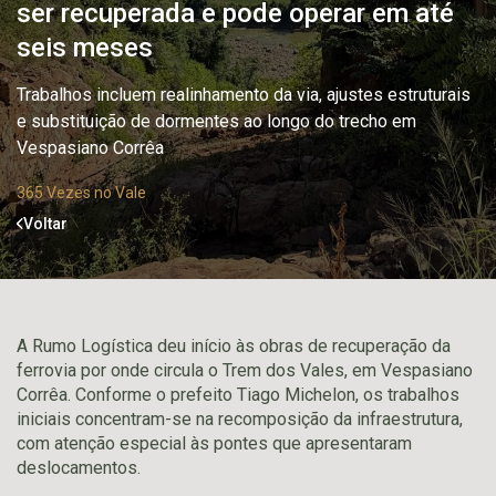
ser recuperada e pode operar em até
seis meses
Trabalhos incluem realinhamento da via, ajustes estruturais
e substituição de dormentes ao longo do trecho em
Vespasiano Corrêa
365 Vezes no Vale
Voltar
A
Rumo Logística
deu início às obras de recuperação da
ferrovia por onde circula o Trem dos Vales, em
Vespasiano
Corrêa
. Conforme o prefeito
Tiago Michelon
, os trabalhos
iniciais concentram-se na recomposição da infraestrutura,
com atenção especial às pontes que apresentaram
deslocamentos.