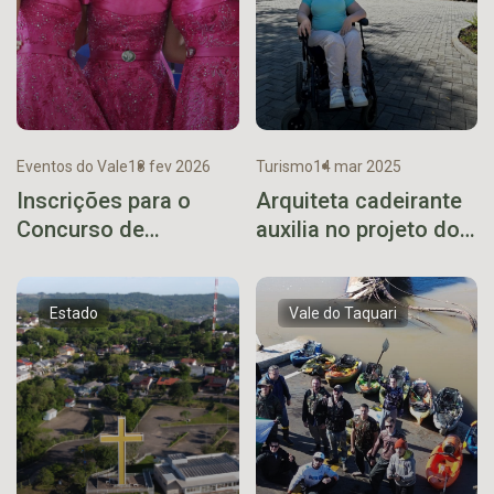
Eventos do Vale
18 fev 2026
Turismo
14 mar 2025
Inscrições para o
Arquiteta cadeirante
Concurso de
auxilia no projeto do
Soberanas da
Complexo Cristo
Expovale 2026 abrem
Protetor em
na próxima segunda-
Encantado
Estado
Vale do Taquari
feira