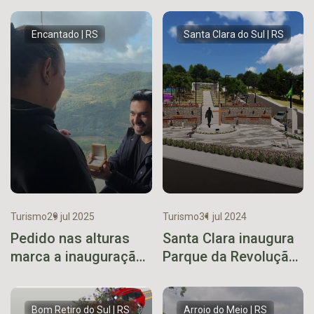
Encantado | RS
Santa Clara do Sul | RS
Turismo
29 jul 2025
Turismo
31 jul 2024
Pedido nas alturas
Santa Clara inaugura
marca a inauguração
Parque da Revolução
do mirante do Cristo
Federalista em
Protetor de
agosto
Encantado
Bom Retiro do Sul | RS
Arroio do Meio | RS