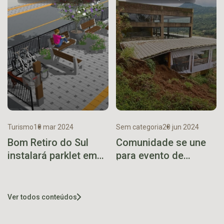
Turismo
10 mar 2024
Sem categoria
20 jun 2024
Bom Retiro do Sul
Comunidade se une
instalará parklet em
para evento de
modernização da
recuperação da Aloha
área central
Espaço Natural
Ver todos conteúdos