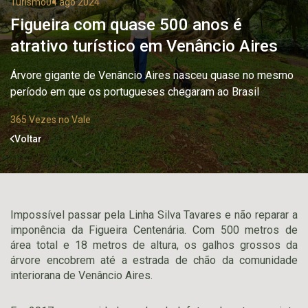
Turismo
04 ago 2024
Figueira com quase 500 anos é
atrativo turístico em Venâncio Aires
Árvore gigante de Venâncio Aires nasceu quase no mesmo
período em que os portugueses chegaram ao Brasil
365 Vezes no Vale
Voltar
Impossível passar pela Linha Silva Tavares e não reparar a
imponência da Figueira Centenária. Com 500 metros de
área total e 18 metros de altura, os galhos grossos da
árvore encobrem até a estrada de chão da comunidade
interiorana de Venâncio Aires.