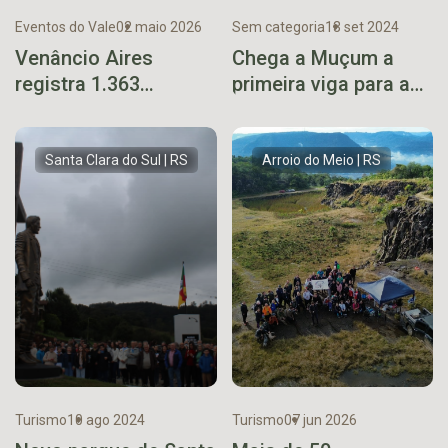
Eventos do Vale
02 maio 2026
Sem categoria
13 set 2024
Venâncio Aires
Chega a Muçum a
registra 1.363
primeira viga para a
participantes e
reconstrução da
supera marca de
Ponte Brochado da
maior mateada do
Rocha
Santa Clara do Sul | RS
Arroio do Meio | RS
mundo
Turismo
10 ago 2024
Turismo
07 jun 2026