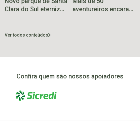
Novo parque de Santa
Mais de 50
Clara do Sul eterniza
aventureiros encaram
batalha histórica
trilha e conquistam o
topo do Morro
Gaúcho
Ver todos conteúdos
Confira quem são nossos apoiadores