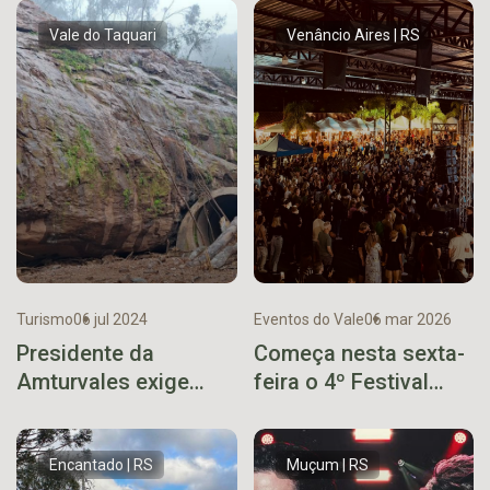
Vale do Taquari
Venâncio Aires | RS
Turismo
06 jul 2024
Eventos do Vale
06 mar 2026
Presidente da
Começa nesta sexta-
Amturvales exige
feira o 4º Festival
posicionamento da
Gastronômico
Rumo Logística sobre
Cultural de Venâncio
Ferrovia do Trigo
Aires
Encantado | RS
Muçum | RS