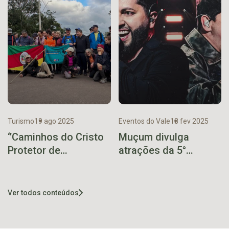
Turismo
19 ago 2025
Eventos do Vale
18 fev 2025
‘’Caminhos do Cristo
Muçum divulga
Protetor de
atrações da 5°
Encantado’’ terá nova
ExpoMuçu
edição em setembro
Ver todos conteúdos