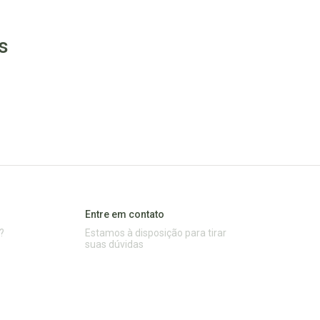
s
Entre em contato
?
Estamos à disposição para tirar
suas dúvidas