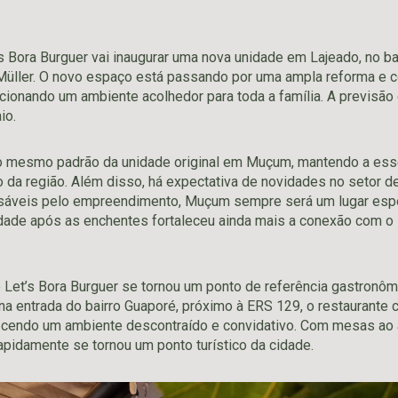
s Bora Burguer vai inaugurar uma nova unidade em Lajeado, no ba
Müller. O novo espaço está passando por uma ampla reforma e 
rcionando um ambiente acolhedor para toda a família. A previsão
io.
 o mesmo padrão da unidade original em Muçum, mantendo a ess
o da região. Além disso, há expectativa de novidades no setor 
áveis pelo empreendimento, Muçum sempre será um lugar espec
ade após as enchentes fortaleceu ainda mais a conexão com o 
Let’s Bora Burguer se tornou um ponto de referência gastronôm
na entrada do bairro Guaporé, próximo à ERS 129, o restaurant
recendo um ambiente descontraído e convidativo. Com mesas ao a
rapidamente se tornou um ponto turístico da cidade.