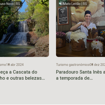
uso Novo | RS
Mato Leitão | RS
ismo
18 abr 2024
Turismo gastronômico
08 dez 20
eça a Cascata do
Paradouro Santa Inês 
ho e outras belezas
a temporada de
ndidas na Canhada
chocotones e paneton
a