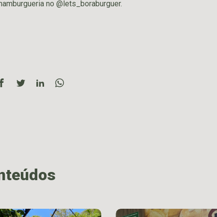
hamburgueria no @lets_boraburguer.
onteúdos