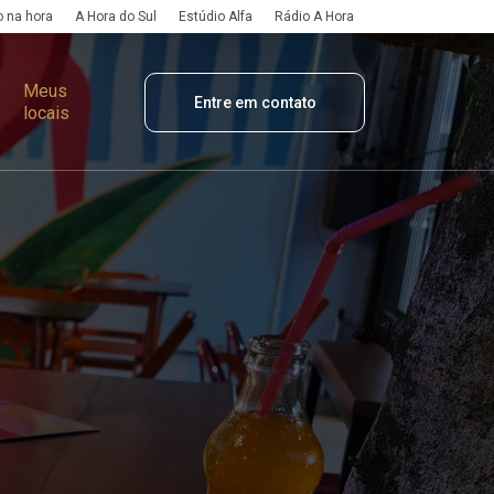
 na hora
A Hora do Sul
Estúdio Alfa
Rádio A Hora
Meus
Entre em contato
locais