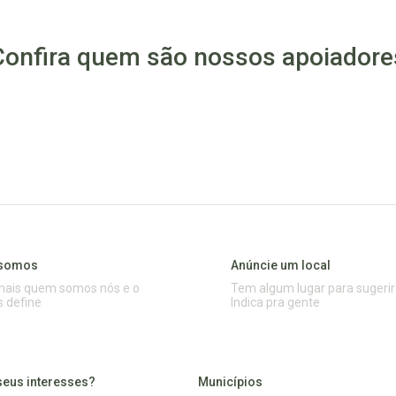
Confira quem são nossos apoiadore
somos
Anúncie um local
mais quem somos nós e o
Tem algum lugar para sugerir
s define
Indica pra gente
seus interesses?
Municípios