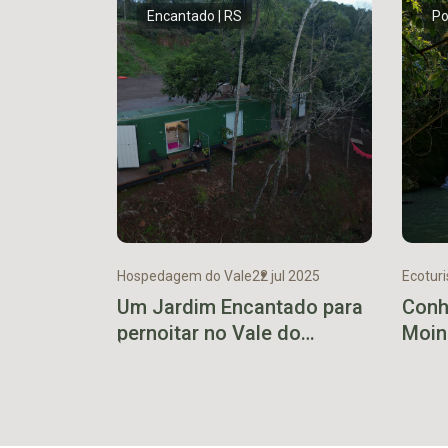
Encantado | RS
Po
Hospedagem do Vale
22 jul 2025
Ecotur
Um Jardim Encantado para
Conh
pernoitar no Vale do
Moin
Taquari
esco
Fund