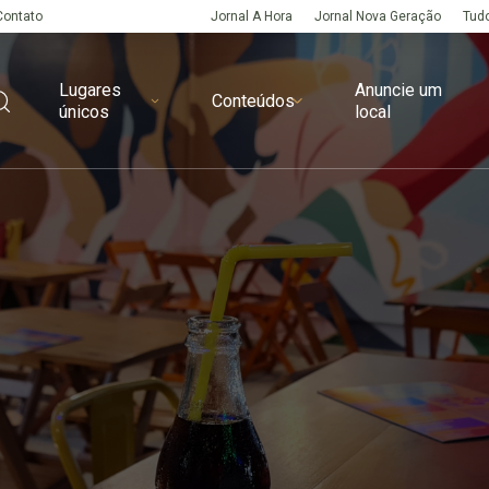
Contato
Jornal A Hora
Jornal Nova Geração
Tudo
Lugares
Anuncie um
Conteúdos
únicos
local