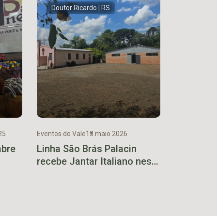
Doutor Ricardo | RS
25
Eventos do Vale
13 maio 2026
abre
Linha São Brás Palacin
recebe Jantar Italiano neste
es
sábado com celebração da
cultura e da gastronomia
típica