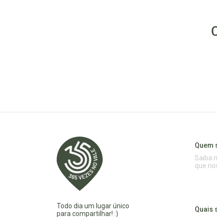
Quem 
Saiba 
que no
Todo dia um lugar único
Quais 
para compartilhar! :)