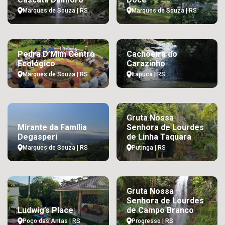
Marques de Souza | RS
Marques de Souza | RS
Pedra D’Mim Centro
Cachoeira do
Ecológico
Carazinho
Marques de Souza | RS
Itapuca | RS
Gruta Nossa
Mirante da Família
Senhora de Lourdes
Degasperi
de Linha Taquara
Marques de Souza | RS
Putinga | RS
Gruta Nossa
Senhora de Lourdes
Ludwig’s Place
de Campo Branco
Poço das Antas | RS
Progresso | RS