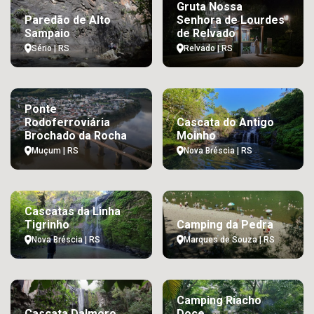
Gruta Nossa
Paredão de Alto
Senhora de Lourdes
Sampaio
de Relvado
Sério | RS
Relvado | RS
Ponte
Rodoferroviária
Cascata do Antigo
Brochado da Rocha
Moinho
Muçum | RS
Nova Bréscia | RS
Cascatas da Linha
Tigrinho
Camping da Pedra
Nova Bréscia | RS
Marques de Souza | RS
Camping Riacho
Cascata Dalmoro
Doce