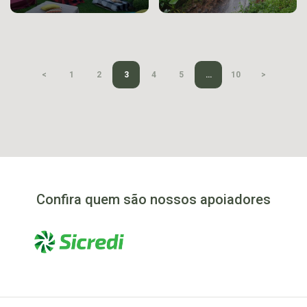
1
2
3
4
5
…
10
Confira quem são nossos apoiadores