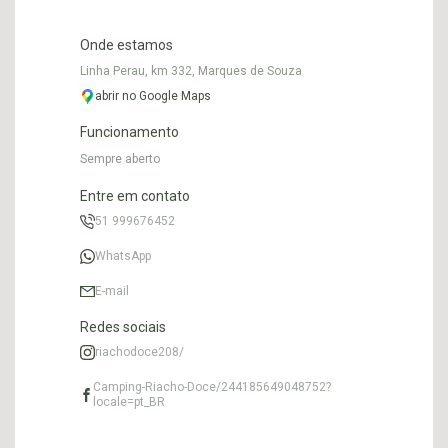
Onde estamos
Linha Perau, km 332, Marques de Souza
abrir no Google Maps
Funcionamento
Sempre aberto
Entre em contato
51 999676452
WhatsApp
E-mail
Redes sociais
riachodoce208/
Camping-Riacho-Doce/244185649048752?
locale=pt_BR