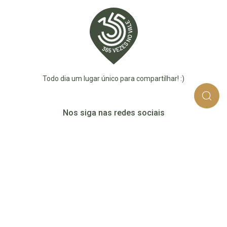
Todo dia um lugar único para compartilhar! :)
Nos siga nas redes sociais
365_vezes_no_vale
365vezesnovaledotaquari
@365vezesnovale5
@365vezesnovale