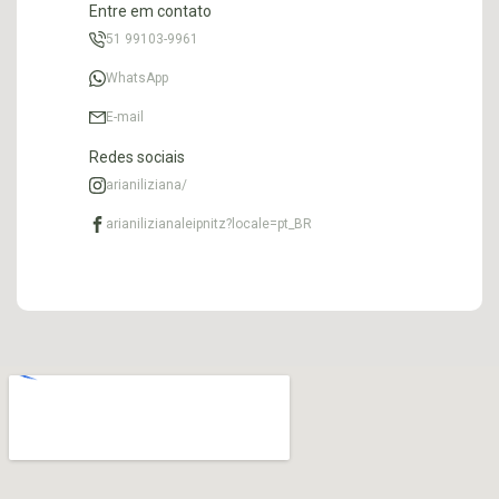
Entre em contato
51 99103-9961
WhatsApp
E-mail
Redes sociais
arianiliziana/
arianilizianaleipnitz?locale=pt_BR