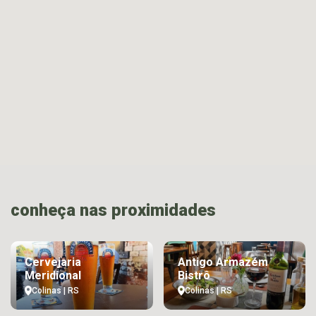
conheça nas proximidades
Cervejaria
Antigo Armazém
Meridional
Bistrô
Colinas | RS
Colinas | RS