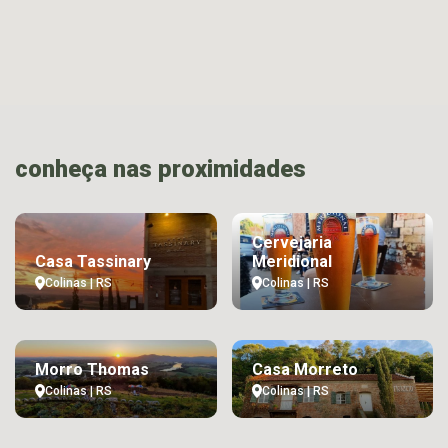
conheça nas proximidades
Cervejaria
Casa Tassinary
Meridional
Colinas | RS
Colinas | RS
Morro Thomas
Casa Morreto
Colinas | RS
Colinas | RS