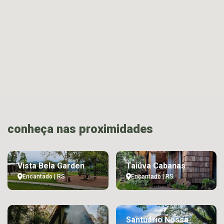
conheça nas proximidades
Vista Bela Garden
Taiúva Cabanas
Encantado | RS
Encantado | RS
Santuário Nossa