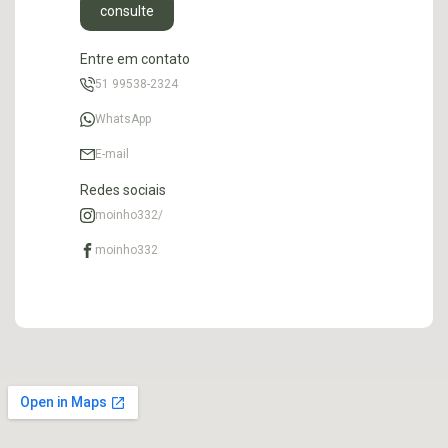
consulte
Entre em contato
51 99538-2324
WhatsApp
E-mail
Redes sociais
moinho332/
moinho332