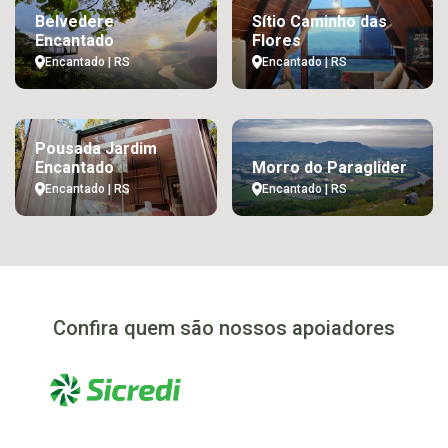
Belvedere
Sítio Caminho das
Encantado
Flores
Encantado | RS
Encantado | RS
Pousada Jardim
Encantado
Morro do Paraglider
Encantado | RS
Encantado | RS
Confira quem são nossos apoiadores