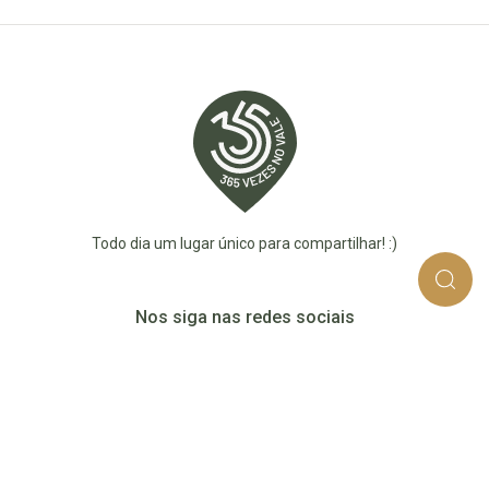
Todo dia um lugar único para compartilhar! :)
Nos siga nas redes sociais
365_vezes_no_vale
365vezesnovaledotaquari
@365vezesnovale5
@365vezesnovale