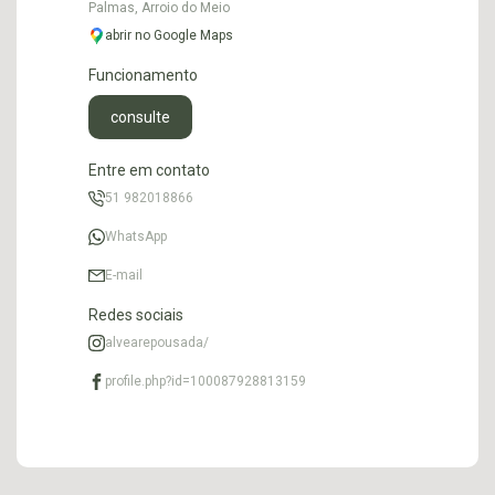
Palmas, Arroio do Meio
abrir no Google Maps
Funcionamento
consulte
Entre em contato
51 982018866
WhatsApp
E-mail
Redes sociais
alvearepousada/
profile.php?id=100087928813159