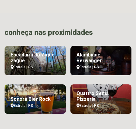
conheça nas proximidades
Escadaria do Zigue-
Alambique
zague
Berwanger
Estrela | RS
Estrela | RS
Quattro Sensi
Sonora Bier Rock
Pizzeria
Estrela | RS
Estrela | RS