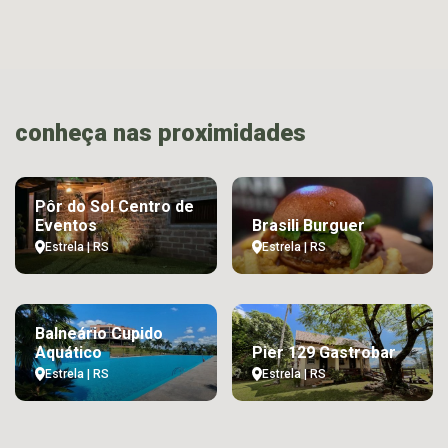
conheça nas proximidades
Pôr do Sol Centro de
Eventos
Brasili Burguer
Estrela | RS
Estrela | RS
Balneário Cupido
Aquático
Pier 129 Gastrobar
Estrela | RS
Estrela | RS