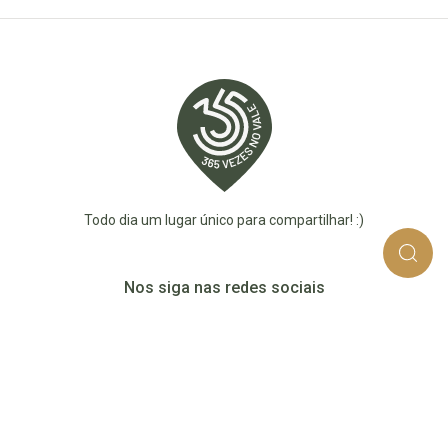
Todo dia um lugar único para compartilhar! :)
Nos siga nas redes sociais
365_vezes_no_vale
365vezesnovaledotaquari
@365vezesnovale5
@365vezesnovale