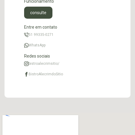
Funcionamento
consulte
Entre em contato
51 99335-0271
WhatsApp
Redes sociais
bistroalecrimsitio/
BistroAlecrimdoSitio