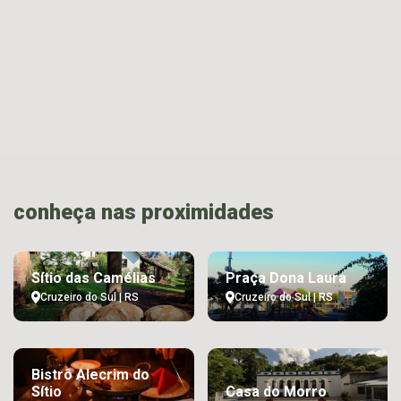
conheça nas proximidades
Sítio das Camélias
Praça Dona Laura
Cruzeiro do Sul | RS
Cruzeiro do Sul | RS
Bistrô Alecrim do
Sítio
Casa do Morro