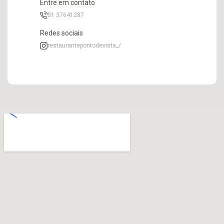
Entre em contato
51 37641287
Redes sociais
restaurantepontodevista_/