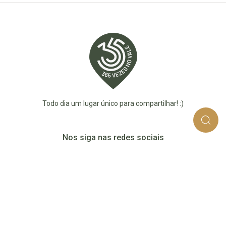
Todo dia um lugar único para compartilhar! :)
Nos siga nas redes sociais
365_vezes_no_vale
365vezesnovaledotaquari
@365vezesnovale5
@365vezesnovale