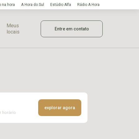
 na hora
A Hora do Sul
Estúdio Alfa
Rádio A Hora
Meus
Entre em contato
locais
explorar agora