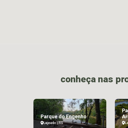
conheça nas pr
Pa
Parque do Engenho
Ar
Lajeado | RS
L