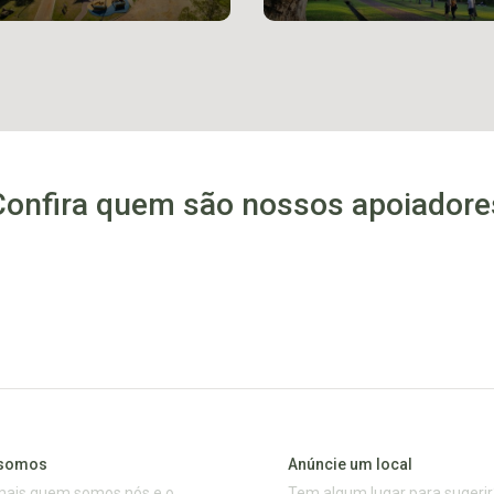
Confira quem são nossos apoiadore
somos
Anúncie um local
mais quem somos nós e o
Tem algum lugar para sugerir