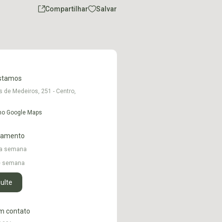
Compartilhar
Salvar
stamos
s de Medeiros, 251 - Centro,
 no Google Maps
namento
 a semana
de semana
ulte
m contato