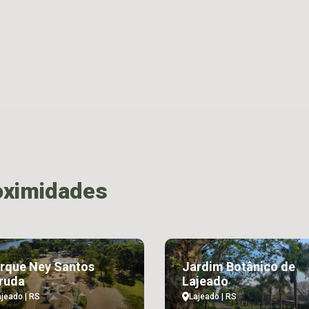
oximidades
rque Ney Santos
Jardim Botânico de
ruda
Lajeado
ajeado | RS
Lajeado | RS