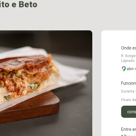
to e Beto
Onde e
R. Borge
Lajeado
abrir
Funcio
Durante
Finais 
cons
Entre e