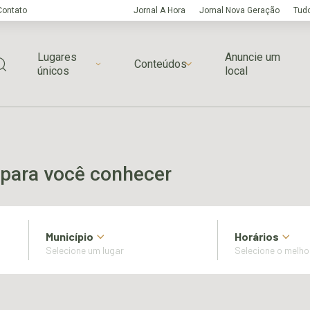
Contato
Jornal A Hora
Jornal Nova Geração
Tudo
Lugares
Anuncie um
Conteúdos
únicos
local
para você conhecer
Município
Horários