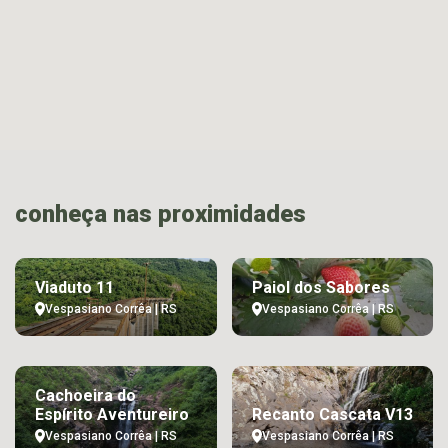
conheça nas proximidades
Viaduto 11
Paiol dos Sabores
Vespasiano Corrêa | RS
Vespasiano Corrêa | RS
Cachoeira do
Espírito Aventureiro
Recanto Cascata V13
Vespasiano Corrêa | RS
Vespasiano Corrêa | RS