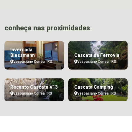
conheça nas proximidades
Invernada
Blessmann
Cascata da Ferrovia
Vespasiano Corrêa | RS
Vespasiano Corrêa | RS
Recanto Cascata V13
Cascata Camping
Vespasiano Corrêa | RS
Vespasiano Corrêa | RS