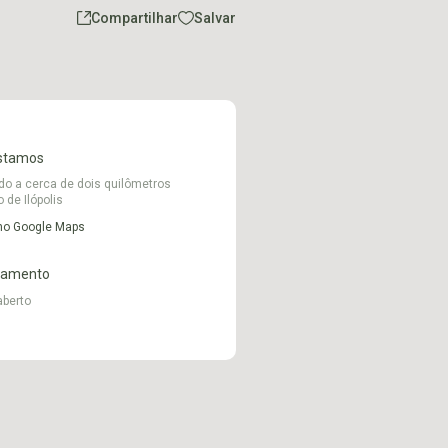
Compartilhar
Salvar
stamos
do a cerca de dois quilômetros
 de Ilópolis
 no Google Maps
namento
aberto