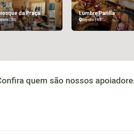
iosque da Praça
Lumbre Parilla
ópolis | RS
Ilópolis | RS
Confira quem são nossos apoiadore