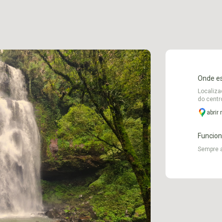
Onde e
Localiza
do centro
abrir
Funcio
Sempre 