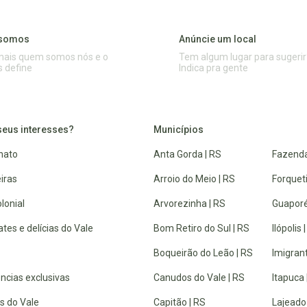
somos
Anúncie um local
mais quem somos nós e o
Tem algum lugar para sugerir
s define
Indica pra gente
seus interesses?
Municípios
nato
Anta Gorda | RS
Fazenda
iras
Arroio do Meio | RS
Forquet
lonial
Arvorezinha | RS
Guaporé
tes e delícias do Vale
Bom Retiro do Sul | RS
Ilópolis 
Boqueirão do Leão | RS
Imigrant
ncias exclusivas
Canudos do Vale | RS
Itapuca 
s do Vale
Capitão | RS
Lajeado