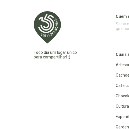
Quem 
Saiba 
que no
Todo dia um lugar único
Quais 
para compartilhar! :)
Artesa
Cachoe
Café co
Chocola
Cultura
Experiê
Garden