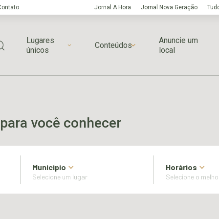
Contato
Jornal A Hora
Jornal Nova Geração
Tudo
Lugares
Anuncie um
Conteúdos
únicos
local
para você conhecer
Município
Horários