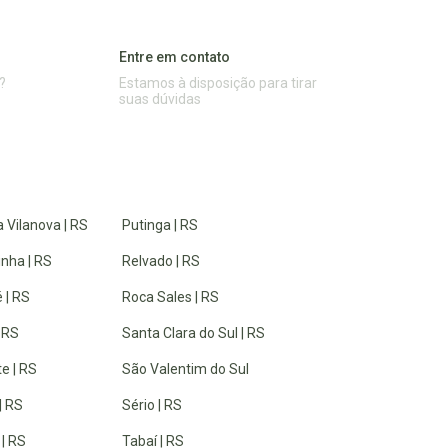
Entre em contato
?
Estamos à disposição para tirar
suas dúvidas
 Vilanova | RS
Putinga | RS
inha | RS
Relvado | RS
 | RS
Roca Sales | RS
| RS
Santa Clara do Sul | RS
e | RS
São Valentim do Sul
| RS
Sério | RS
 | RS
Tabaí | RS