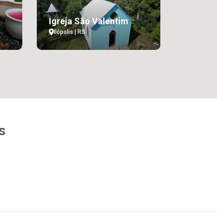
Igreja São Valentim
Ilópolis | RS
s