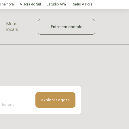
 na hora
A Hora do Sul
Estúdio Alfa
Rádio A Hora
Meus
Entre em contato
locais
explorar agora