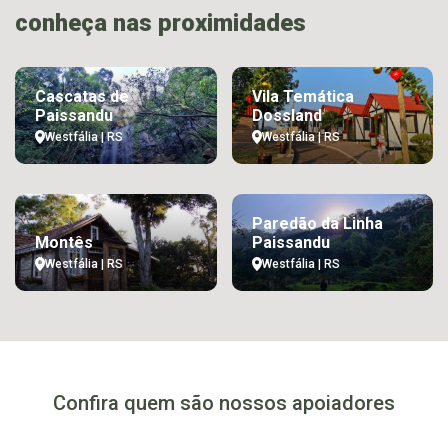
conheça nas proximidades
Cascatas de
Vila Temática
Paissandu
Dossland
Westfália | RS
Westfália | RS
Paredão da Linha
Montês
Paissandu
Westfália | RS
Westfália | RS
Confira quem são nossos apoiadores