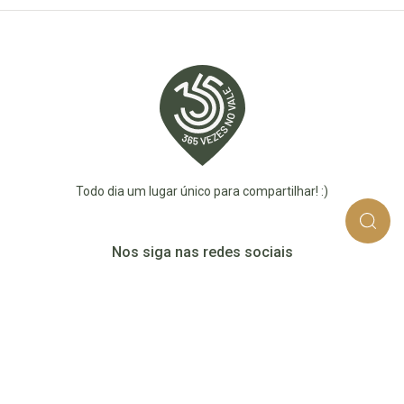
Todo dia um lugar único para compartilhar! :)
Nos siga nas redes sociais
365_vezes_no_vale
365vezesnovaledotaquari
@365vezesnovale5
@365vezesnovale