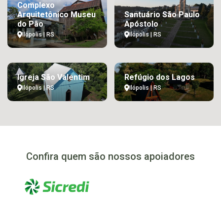
Complexo
Arquitetônico Museu
Santuário São Paulo
do Pão
Apóstolo
Ilópolis | RS
Ilópolis | RS
Igreja São Valentim
Refúgio dos Lagos
Ilópolis | RS
Ilópolis | RS
Confira quem são nossos apoiadores