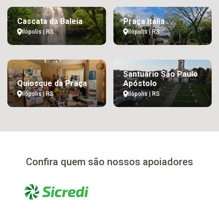
Cascata da Baleia
Praça Itália
Ilópolis | RS
Ilópolis | RS
Santuário São Paulo
Quiosque da Praça
Apóstolo
Ilópolis | RS
Ilópolis | RS
Confira quem são nossos apoiadores