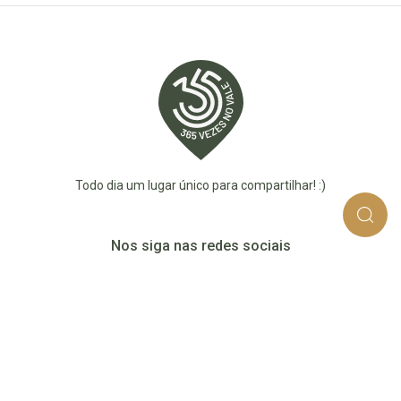
Todo dia um lugar único para compartilhar! :)
Nos siga nas redes sociais
365_vezes_no_vale
365vezesnovaledotaquari
@365vezesnovale5
@365vezesnovale