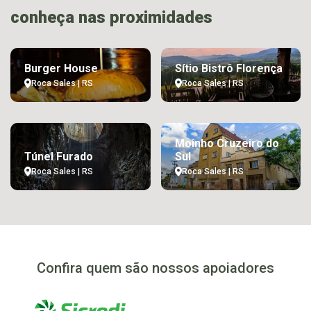
conheça nas proximidades
Burger House
Sítio Bistrô Florença
Roca Sales | RS
Roca Sales | RS
Moinho Cruzeiro do
Túnel Furado
Sul
Roca Sales | RS
Roca Sales | RS
Confira quem são nossos apoiadores